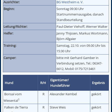
Ausrichter:
BG Westheim e. V.
Beginn:
Sonntag 09:30 Uhr
Startnummernausgabe, danach
Standbeurteilung
Leitung/Richter:
Paul-Dieter Viehoff, Werner Walter
Helfer:
Janny Thijssen, Markus Wortmann,
Björn Allgaier
Training:
Samstag, 22.10. von 09.00 Uhr bis
15:30 Uhr
Camper:
bitte mit Gerhard Gamber in
Verbindung setzen, Tel.: 06347-
6612, Mobil: 0175/7213461
Eigentümer/
Hund
R/H
Ergebnis
Hundeführer
Bonsai vom
R
Alexander Kembel
gekört
1
Wiesental
Falken de Tierra
R
Steve Weis
gekört