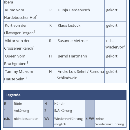
1
Ibera
Kumo vom
R
Dunja Hardebusch
gekört
1
Hardebuscher Hof
Kurt von den
R
Klaus Jostock
gekört
1
Ellwanger Bergen
Viktor von der
R
Susanne Metzner
n. b.,
Wiedervorf.
1
Crossener Ranch
Queen vom
H
Bernd Hartmann
gekört
1
Bruchgraben
Tammy ML vom
H
Andre Luis Selmi / Ramona
gekört
Schlindwein
1
Hause Selmi
Legende
R
Rüde
H
Hündin
Ankörung
EzA-Körung
1
2
n.b.
nicht bestanden
WV
Wiedervorführung
k. WV
keine
möglich
Wiedervorführung