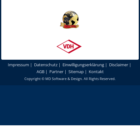
Impressum
|
Datenschutz
|
Einwilligungserklärung
|
Disclaimer
|
AGB
|
Partner
|
Sitemap
|
Kontakt
Copyright ©
MD Software & Design
. All Rights Reserved.
Um unsere Webseite für Sie optimal zu gestalten und fortlaufend
verbessern zu können, verwenden wir Cookies. Durch die weitere