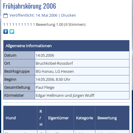
Frühjahrskörung 2006
Veröffentlicht: 14. Mai 2006
|
Drucken
1
1
1
1
1
1
1
1
1
1
1
Bewertung 1.00 (9 Stimmen)
Allgemeine Informationen
Datum
14.05.2006
Ort
Bruchköbel-Rossdorf
Bezirksgruppe
BG Hanau, LG Hessen
Beginn
14.05.2006, 8.00 Uhr
Gesamtleitung
Paul Fleige
Körmeister
Edgar Hellmann und Jürgen Wulff
R
Hund
/
Eigentümer
Kategorie
Bewertung
H