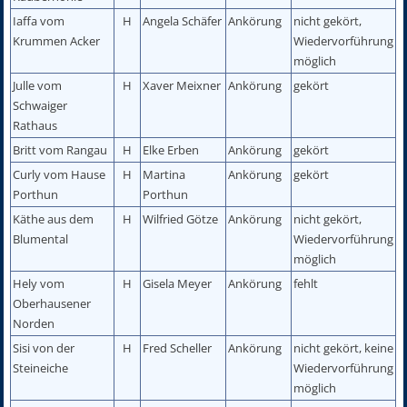
Iaffa vom
H
Angela Schäfer
Ankörung
nicht gekört,
Krummen Acker
Wiedervorführung
möglich
Julle vom
H
Xaver Meixner
Ankörung
gekört
Schwaiger
Rathaus
Britt vom Rangau
H
Elke Erben
Ankörung
gekört
Curly vom Hause
H
Martina
Ankörung
gekört
Porthun
Porthun
Käthe aus dem
H
Wilfried Götze
Ankörung
nicht gekört,
Blumental
Wiedervorführung
möglich
Hely vom
H
Gisela Meyer
Ankörung
fehlt
Oberhausener
Norden
Sisi von der
H
Fred Scheller
Ankörung
nicht gekört, keine
Steineiche
Wiedervorführung
möglich