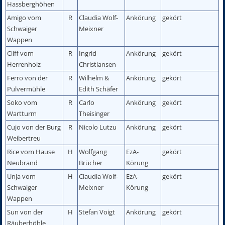
Hassberghöhen
Amigo vom
R
Claudia Wolf-
Ankörung
gekört
Schwaiger
Meixner
Wappen
Cliff vom
R
Ingrid
Ankörung
gekört
Herrenholz
Christiansen
Ferro von der
R
Wilhelm &
Ankörung
gekört
Pulvermühle
Edith Schäfer
Soko vom
R
Carlo
Ankörung
gekört
Wartturm
Theisinger
Cujo von der Burg
R
Nicolo Lutzu
Ankörung
gekört
Weibertreu
Rice vom Hause
H
Wolfgang
EzA-
gekört
Neubrand
Brücher
Körung
Unja vom
H
Claudia Wolf-
EzA-
gekört
Schwaiger
Meixner
Körung
Wappen
Sun von der
H
Stefan Voigt
Ankörung
gekört
Räuberhöhle