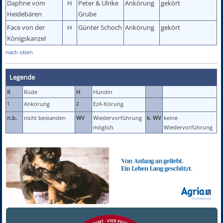
Daphne vom
H
Peter & Ulrike
Ankörung
gekört
Heidebären
Grube
Face von der
H
Günter Schoch
Ankörung
gekört
Königskanzel
nach oben
Legende
R
Rüde
H
Hündin
Ankörung
EzA-Körung
1
2
n.b.
nicht bestanden
WV
Wiedervorführung
k. WV
keine
möglich
Wiedervorführung