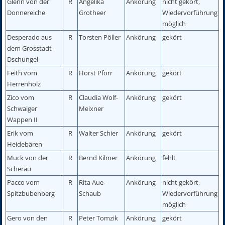
Glenn von der
R
Angelika
Ankörung
nicht gekört,
Donnereiche
Grotheer
Wiedervorführung
möglich
Desperado aus
R
Torsten Pöller
Ankörung
gekört
dem Grosstadt-
Dschungel
Feith vom
R
Horst Pforr
Ankörung
gekört
Herrenholz
Zico vom
R
Claudia Wolf-
Ankörung
gekört
Schwaiger
Meixner
Wappen II
Erik vom
R
Walter Schier
Ankörung
gekört
Heidebären
Muck von der
R
Bernd Kilmer
Ankörung
fehlt
Scherau
Pacco vom
R
Rita Aue-
Ankörung
nicht gekört,
Spitzbubenberg
Schaub
Wiedervorführung
möglich
Gero von den
R
Peter Tomzik
Ankörung
gekört