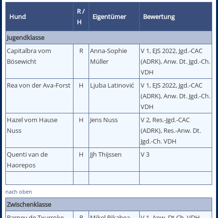
R /
Hund
Eigentümer
Bewertung
H
Jugendklasse
Capitalbra vom
R
Anna-Sophie
V 1, EJS 2022, Jgd.-CAC
Bösewicht
Müller
(ADRK), Anw. Dt. Jgd.-Ch.
VDH
Rea von der Ava-Forst
H
Ljuba Latinović
V 1, EJS 2022, Jgd.-CAC
(ADRK), Anw. Dt. Jgd.-Ch.
VDH
Hazel vom Hause
H
Jens Nuss
V 2, Res.-Jgd.-CAC
Nuss
(ADRK), Res.-Anw. Dt.
Jgd.-Ch. VDH
Quenti van de
H
Jjh Thijssen
V 3
Haorepos
nach oben
Zwischenklasse
Barney de Txurroke
R
Mikel Pikabea
V 1, Anw. Dt.Ch. VDH