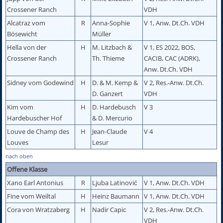
Crossener Ranch
VDH
Alcatraz vom
R
Anna-Sophie
V 1, Anw. Dt.Ch. VDH
Bösewicht
Müller
Hella von der
H
M. Litzbach &
V 1, ES 2022, BOS,
Crossener Ranch
Th. Thieme
CACIB, CAC (ADRK),
Anw. Dt.Ch. VDH
Sidney vom Godewind
H
D. & M. Kemp &
V 2, Res.-Anw. Dt.Ch.
D. Ganzert
VDH
Kim vom
H
D. Hardebusch
V 3
Hardebuscher Hof
& D. Mercurio
Louve de Champ des
H
Jean-Claude
V 4
Louves
Lesur
nach oben
Offene Klasse
Xano Earl Antonius
R
Ljuba Latinović
V 1, Anw. Dt.Ch. VDH
Fine vom Weiltal
H
Heinz Baumann
V 1, Anw. Dt.Ch. VDH
Cora von Wratzaberg
H
Nadir Capic
V 2, Res.-Anw. Dt.Ch.
VDH