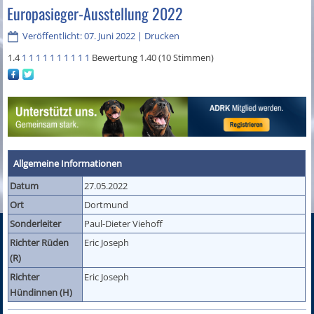
Europasieger-Ausstellung 2022
Veröffentlicht: 07. Juni 2022
|
Drucken
1.4
1
1
1
1
1
1
1
1
1
1
Bewertung 1.40 (10 Stimmen)
Allgemeine Informationen
Datum
27.05.2022
Ort
Dortmund
Sonderleiter
Paul-Dieter Viehoff
Richter Rüden
Eric Joseph
(R)
Richter
Eric Joseph
Hündinnen (H)