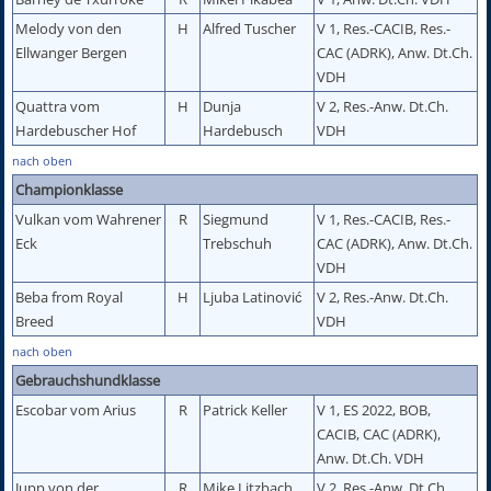
Melody von den
H
Alfred Tuscher
V 1, Res.-CACIB, Res.-
Ellwanger Bergen
CAC (ADRK), Anw. Dt.Ch.
VDH
Quattra vom
H
Dunja
V 2, Res.-Anw. Dt.Ch.
Hardebuscher Hof
Hardebusch
VDH
nach oben
Championklasse
Vulkan vom Wahrener
R
Siegmund
V 1, Res.-CACIB, Res.-
Eck
Trebschuh
CAC (ADRK), Anw. Dt.Ch.
VDH
Beba from Royal
H
Ljuba Latinović
V 2, Res.-Anw. Dt.Ch.
Breed
VDH
nach oben
Gebrauchshundklasse
Escobar vom Arius
R
Patrick Keller
V 1, ES 2022, BOB,
CACIB, CAC (ADRK),
Anw. Dt.Ch. VDH
Jupp von der
R
Mike Litzbach
V 2, Res.-Anw. Dt.Ch.