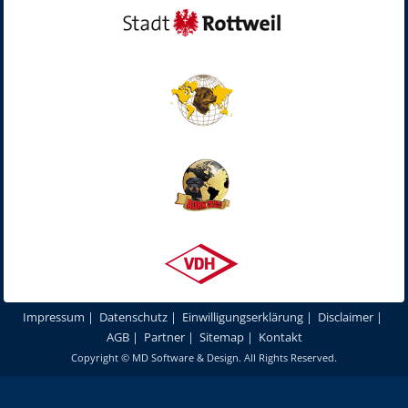
Impressum
|
Datenschutz
|
Einwilligungserklärung
|
Disclaimer
|
AGB
|
Partner
|
Sitemap
|
Kontakt
Copyright ©
MD Software & Design
. All Rights Reserved.