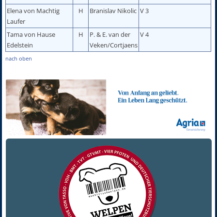
Elena von Machtig
H
Branislav Nikolic
V 3
Laufer
Tama von Hause
H
P. & E. van der
V 4
Edelstein
Veken/Cortjaens
nach oben