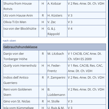
Shuma from House
H
A. Kobzar
V 2 Res.-Anw. Dt. Ch. VDH
Rotvis
Utz vom Hause Anin
R
H. Küsters
V 3
Olivia Ti En Men
H
V. Zec
V 3
Ixa von der Blockhütte
H
G. & J.
V 4
Räppold
nach oben
Gebrauchshundeklasse
Danjo von der
R
M. Litzbach
V 1 CACIB, CAC Anw. Dt.
Tonberger Höhe
Ch. VDH ES 2009
Quirly vom Herrenholz
H
H. Feder-
V 1 Res. CACIB, Res. CAC,
Frentz
Anw. Dt. Ch. VDH
Indios dell´Antico
R
F. Zamperini
V 2 Res.-Anw. Dt. Ch. VDH
Guerriero
Reni vom Goldenen
H
B.
V 2 Res.-Anw. Dt. Ch. VDH
Stern
Lüddemann
Gino von St. Niclas
R
H. Stolle
V 3
Jola vom Kümmelsee
H
U. Ruis & M.
V 3