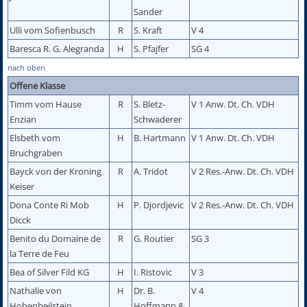
Sander
Ulli vom Sofienbusch
R
S. Kraft
V 4
Baresca R. G. Alegranda
H
S. Pfajfer
SG 4
nach oben
Offene Klasse
Timm vom Hause
R
S. Bletz-
V 1 Anw. Dt. Ch. VDH
Enzian
Schwaderer
Elsbeth vom
H
B. Hartmann
V 1 Anw. Dt. Ch. VDH
Bruchgraben
Bayck von der Kroning
R
A. Tridot
V 2 Res.-Anw. Dt. Ch. VDH
Keiser
Dona Conte Ri Mob
H
P. Djordjevic
V 2 Res.-Anw. Dt. Ch. VDH
Dicck
Benito du Domaine de
R
G. Routier
SG 3
la Terre de Feu
Bea of Silver Fild KG
H
I. Ristovic
V 3
Nathalie von
H
Dr. B.
V 4
Hohenbeilstein
Hoffmann &