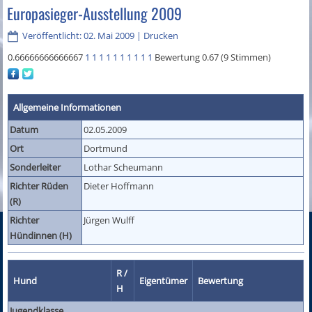
Europasieger-Ausstellung 2009
Veröffentlicht: 02. Mai 2009
|
Drucken
0.66666666666667
1
1
1
1
1
1
1
1
1
1
Bewertung 0.67 (9 Stimmen)
Allgemeine Informationen
Datum
02.05.2009
Ort
Dortmund
Sonderleiter
Lothar Scheumann
Richter Rüden
Dieter Hoffmann
(R)
Richter
Jürgen Wulff
Hündinnen (H)
R /
Hund
Eigentümer
Bewertung
H
Jugendklasse