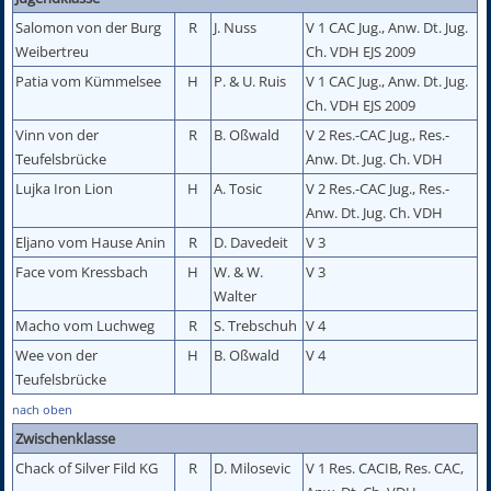
Salomon von der Burg
R
J. Nuss
V 1 CAC Jug., Anw. Dt. Jug.
Weibertreu
Ch. VDH EJS 2009
Patia vom Kümmelsee
H
P. & U. Ruis
V 1 CAC Jug., Anw. Dt. Jug.
Ch. VDH EJS 2009
Vinn von der
R
B. Oßwald
V 2 Res.-CAC Jug., Res.-
Teufelsbrücke
Anw. Dt. Jug. Ch. VDH
Lujka Iron Lion
H
A. Tosic
V 2 Res.-CAC Jug., Res.-
Anw. Dt. Jug. Ch. VDH
Eljano vom Hause Anin
R
D. Davedeit
V 3
Face vom Kressbach
H
W. & W.
V 3
Walter
Macho vom Luchweg
R
S. Trebschuh
V 4
Wee von der
H
B. Oßwald
V 4
Teufelsbrücke
nach oben
Zwischenklasse
Chack of Silver Fild KG
R
D. Milosevic
V 1 Res. CACIB, Res. CAC,