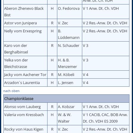
Anw. Dt. Ch. VDH
Aberon Zhenevo Black
H
O. Fedorova
V 1 Anw. Dt. Ch. VDH
Bist
Astor von Junipera
R
V. Zec
V 2 Res.-Anw. Dt. Ch. VDH
Nelly vom Erxespring
H
B.
V 2 Res.-Anw. Dt. Ch. VDH
Lüddemann
Karo von der
R
N. Schauder
V 3
Berghalbinsel
Yelka von der
H
H. & B.
V 3
Bleichstrasse
Menzemer
Jacky vom Aachener Tor
R
M. Köbeli
V 4
Arzadon´s Laurentia
H
L. Jensen
V 4
nach oben
Championklasse
Alonso vom Lauberg
R
A. Kobzar
V 1 Anw. Dt. Ch. VDH
Valeria vom Kressbach
H
W. & W.
V 1 CACIB, CAC, BOB Anw.
Walter
Dt. Ch. VDH ES 2009
Rocky von Haus Kigen
R
V. Zec
V 2 Res.-Anw. Dt. Ch. VDH