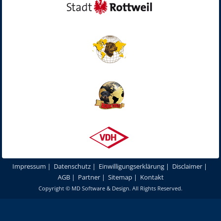
Impressum
|
Datenschutz
|
Einwilligungserklärung
|
Disclaimer
|
AGB
|
Partner
|
Sitemap
|
Kontakt
Copyright ©
MD Software & Design
. All Rights Reserved.