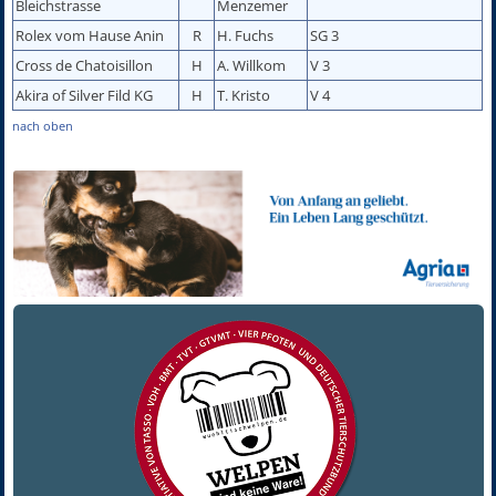
Bleichstrasse
Menzemer
Rolex vom Hause Anin
R
H. Fuchs
SG 3
Cross de Chatoisillon
H
A. Willkom
V 3
Akira of Silver Fild KG
H
T. Kristo
V 4
nach oben