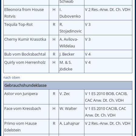
Schwab
Elleonora from House
H
I.
V 2 Res.-Anw. Dt. Ch. VDH
Rotvis
Dubovenko
Tequila Top-Rot
R
R.
V 3
Stojadinovic
Cherny Kumir Krasotka
H
A. Avilova-
V 3
Wildelau
Bub vom Bocksbachtal
R
J. Becker
V 4
Quirly vom Herrenholz
H
M. & S.
V 4
Jödicke
nach oben
Gebrauchshundeklasse
Astor von Junipera
R
V. Zec
V 1 ES 2010 BOB, CACIB,
CAC Anw. Dt. Ch. VDH
Face vom Kressbach
H
W. Walter
V 1 ES 2010 CACIB, CAC
Anw. Dt. Ch. VDH
Primo vom Hause
R
A. Lahajnar
V 2 Res.-Anw. Dt. Ch. VDH
Edelstein