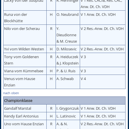
Lacky von der Südpfalz
R
R. Henninger
V 1 Res. CACIB, Res. CAC,
Anw. Dt. Ch. VDH
Runa von der
H
O. Neubrand
V 1 Anw. Dt. Ch. VDH
Blockhütte
Nilo von der Scherau
R
Y.
V 2 Res.-Anw. Dt. Ch. VDH
Dieudionne
& M. Creuse
Yvi vom Wilden Westen
H
D. Milosevic
V 2 Res.-Anw. Dt. Ch. VDH
Tony vom Goldenen
R
A. Heiduczek
V 3
Stern
& J. Klopstein
Viana vom Kümmelsee
H
P. & U. Ruis
V 3
Venus vom Hause
H
A. Schwab
V 4
Enzian
nach oben
Championklasse
Gandalf Marstal
R
I. Grygorczuk
V 1 Anw. Dt. Ch. VDH
Kendy Earl Antonius
H
L. Latinovic
V 1 Anw. Dt. Ch. VDH
Uno vom Hause Enzian
R
A. & N.
V 2 Res.-Anw. Dt. Ch. VDH