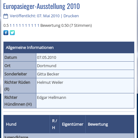
Europasieger-Ausstellung 2010
Veröffentlicht: 07. Mai 2010
|
Drucken
0.5
1
1
1
1
1
1
1
1
1
1
Bewertung 0.50 (7 Stimmen)
Allgemeine Informationen
Datum
07.05.2010
Ort
Dortmund
Sonderleiter
Gitta Becker
Richter Rüden
Helmut Weiler
(R)
Richter
Edgar Hellmann
Hündinnen (H)
R /
Hund
Eigentümer
Bewertung
H
Jugendklasse