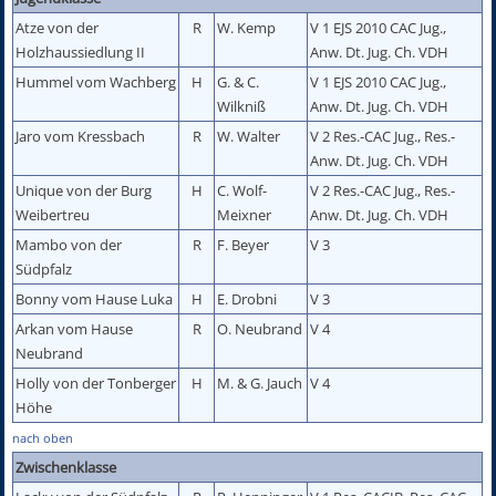
Atze von der
R
W. Kemp
V 1 EJS 2010 CAC Jug.,
Holzhaussiedlung II
Anw. Dt. Jug. Ch. VDH
Hummel vom Wachberg
H
G. & C.
V 1 EJS 2010 CAC Jug.,
Wilkniß
Anw. Dt. Jug. Ch. VDH
Jaro vom Kressbach
R
W. Walter
V 2 Res.-CAC Jug., Res.-
Anw. Dt. Jug. Ch. VDH
Unique von der Burg
H
C. Wolf-
V 2 Res.-CAC Jug., Res.-
Weibertreu
Meixner
Anw. Dt. Jug. Ch. VDH
Mambo von der
R
F. Beyer
V 3
Südpfalz
Bonny vom Hause Luka
H
E. Drobni
V 3
Arkan vom Hause
R
O. Neubrand
V 4
Neubrand
Holly von der Tonberger
H
M. & G. Jauch
V 4
Höhe
nach oben
Zwischenklasse