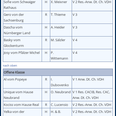
Sofie vom Schwaiger
H
X. Meixner
V 2 Res.-Anw. Dt. Ch. VDH
Rathaus
Gero von der
R
T. Thieme
V 3
Sachsenburg
Dascha vom
H
A. Heider
V 3
Nürnberger Land
Basky vom
R
M. Sälzler
V 4
Glockenturm
Josy vom Pfälzer Michel
H
P.
V 4
Wittemann
nach oben
Offene Klasse
Al vom Popeye
R
I.
V 1 Anw. Dt. Ch. VDH
Dubovenko
Unique vom Hause
H
O. Neubrand
V 1 Res. CACIB, Res. CAC,
Neubrand
Anw. Dt. Ch. VDH
Kociss vom Hause Real
R
C. Lucensio
V 2 Res.-Anw. Dt. Ch. VDH
Yelka von der
H
H. & B.
V 2 Res.-Anw. Dt. Ch. VDH