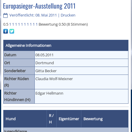
Europasieger-Ausstellung 2011
Veröffentlicht: 08. Mai 2011
|
Drucken
0.5
1
1
1
1
1
1
1
1
1
1
Bewertung 0.50 (8 Stimmen)
Allgemeine Informationen
Datum
08.05.2011
Ort
Dortmund
Sonderleiter
Gitta Becker
Richter Rüden
Claudia Wolf-Meixner
(R)
Richter
Edgar Hellmann
Hündinnen (H)
R /
Hund
Eigentümer
Bewertung
H
Jugendklasse