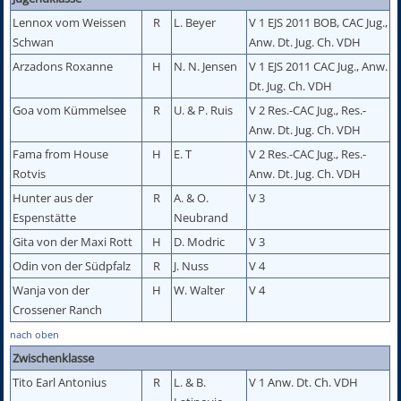
Lennox vom Weissen
R
L. Beyer
V 1 EJS 2011 BOB, CAC Jug.,
Schwan
Anw. Dt. Jug. Ch. VDH
Arzadons Roxanne
H
N. N. Jensen
V 1 EJS 2011 CAC Jug., Anw.
Dt. Jug. Ch. VDH
Goa vom Kümmelsee
R
U. & P. Ruis
V 2 Res.-CAC Jug., Res.-
Anw. Dt. Jug. Ch. VDH
Fama from House
H
E. T
V 2 Res.-CAC Jug., Res.-
Rotvis
Anw. Dt. Jug. Ch. VDH
Hunter aus der
R
A. & O.
V 3
Espenstätte
Neubrand
Gita von der Maxi Rott
H
D. Modric
V 3
Odin von der Südpfalz
R
J. Nuss
V 4
Wanja von der
H
W. Walter
V 4
Crossener Ranch
nach oben
Zwischenklasse
Tito Earl Antonius
R
L. & B.
V 1 Anw. Dt. Ch. VDH