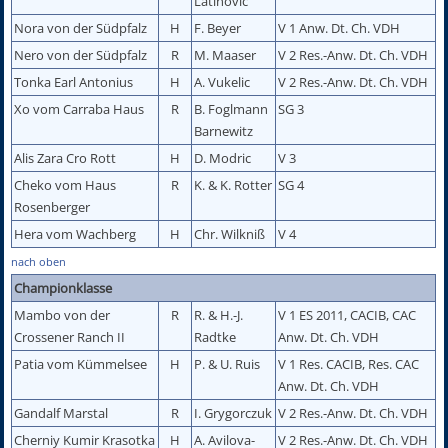
Latinovic
Nora von der Südpfalz
H
F. Beyer
V 1 Anw. Dt. Ch. VDH
Nero von der Südpfalz
R
M. Maaser
V 2 Res.-Anw. Dt. Ch. VDH
Tonka Earl Antonius
H
A. Vukelic
V 2 Res.-Anw. Dt. Ch. VDH
Xo vom Carraba Haus
R
B. Foglmann
SG 3
Barnewitz
Alis Zara Cro Rott
H
D. Modric
V 3
Cheko vom Haus
R
K. & K. Rotter
SG 4
Rosenberger
Hera vom Wachberg
H
Chr. Wilkniß
V 4
nach oben
Championklasse
Mambo von der
R
R. & H.-J.
V 1 ES 2011, CACIB, CAC
Crossener Ranch II
Radtke
Anw. Dt. Ch. VDH
Patia vom Kümmelsee
H
P. & U. Ruis
V 1 Res. CACIB, Res. CAC
Anw. Dt. Ch. VDH
Gandalf Marstal
R
I. Grygorczuk
V 2 Res.-Anw. Dt. Ch. VDH
Cherniy Kumir Krasotka
H
A. Avilova-
V 2 Res.-Anw. Dt. Ch. VDH