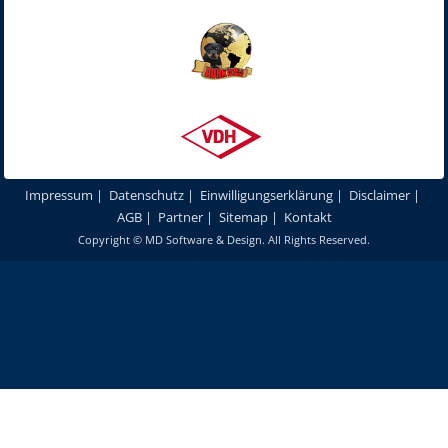
Impressum
|
Datenschutz
|
Einwilligungserklärung
|
Disclaimer
|
AGB
|
Partner
|
Sitemap
|
Kontakt
Copyright ©
MD Software & Design
. All Rights Reserved.
Um unsere Webseite für Sie optimal zu gestalten und fortlaufend
verbessern zu können, verwenden wir Cookies. Durch die weitere
Nutzung unserer Webseiten und Produkte stimmen Sie der Verwendung