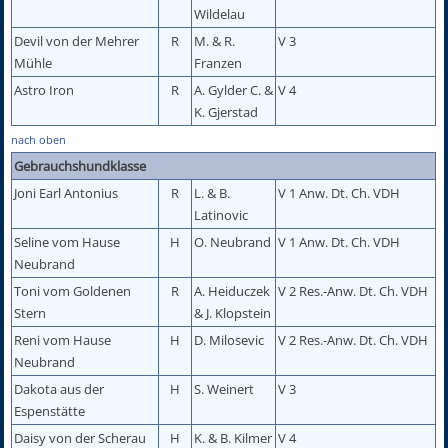
Wildelau
Devil von der Mehrer
R
M. & R.
V 3
Mühle
Franzen
Astro Iron
R
A. Gylder C. &
V 4
K. Gjerstad
nach oben
Gebrauchshundklasse
Joni Earl Antonius
R
L. & B.
V 1 Anw. Dt. Ch. VDH
Latinovic
Seline vom Hause
H
O. Neubrand
V 1 Anw. Dt. Ch. VDH
Neubrand
Toni vom Goldenen
R
A. Heiduczek
V 2 Res.-Anw. Dt. Ch. VDH
Stern
& J. Klopstein
Reni vom Hause
H
D. Milosevic
V 2 Res.-Anw. Dt. Ch. VDH
Neubrand
Dakota aus der
H
S. Weinert
V 3
Espenstätte
Daisy von der Scherau
H
K. & B. Kilmer
V 4