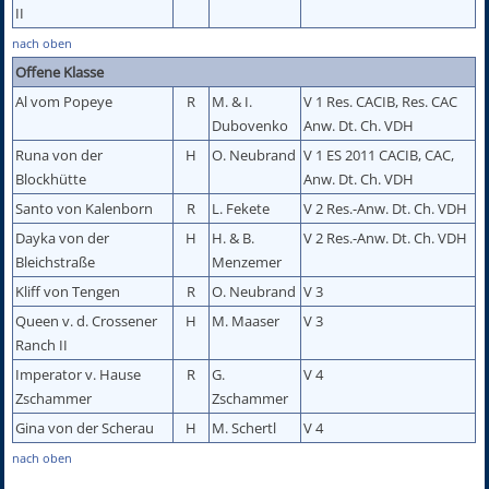
II
nach oben
Offene Klasse
Al vom Popeye
R
M. & I.
V 1 Res. CACIB, Res. CAC
Dubovenko
Anw. Dt. Ch. VDH
Runa von der
H
O. Neubrand
V 1 ES 2011 CACIB, CAC,
Blockhütte
Anw. Dt. Ch. VDH
Santo von Kalenborn
R
L. Fekete
V 2 Res.-Anw. Dt. Ch. VDH
Dayka von der
H
H. & B.
V 2 Res.-Anw. Dt. Ch. VDH
Bleichstraße
Menzemer
Kliff von Tengen
R
O. Neubrand
V 3
Queen v. d. Crossener
H
M. Maaser
V 3
Ranch II
Imperator v. Hause
R
G.
V 4
Zschammer
Zschammer
Gina von der Scherau
H
M. Schertl
V 4
nach oben