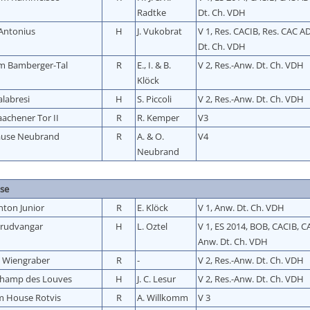
Radtke
Dt. Ch. VDH
 Antonius
H
J. Vukobrat
V 1, Res. CACIB, Res. CAC A
Dt. Ch. VDH
m Bamberger-Tal
R
E., I. & B.
V 2, Res.-Anw. Dt. Ch. VDH
Klöck
labresi
H
S. Piccoli
V 2, Res.-Anw. Dt. Ch. VDH
achener Tor II
R
R. Kemper
V3
ause Neubrand
R
A. & O.
V4
Neubrand
sse
nton Junior
R
E. Klöck
V 1, Anw. Dt. Ch. VDH
hrudvangar
H
L. Oztel
V 1, ES 2014, BOB, CACIB, 
Anw. Dt. Ch. VDH
 Wiengraber
R
-
V 2, Res.-Anw. Dt. Ch. VDH
Champ des Louves
H
J. C. Lesur
V 2, Res.-Anw. Dt. Ch. VDH
m House Rotvis
R
A. Willkomm
V 3