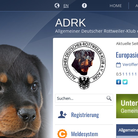
EN
HOME
A
ADRK
Allgemeiner Deutscher Rottweiler-Klub 
Aktuelle Sei
Europasi
Veröffen
0.5
1
1
1
1
1
Registrierung
Allgemein
Meldesystem