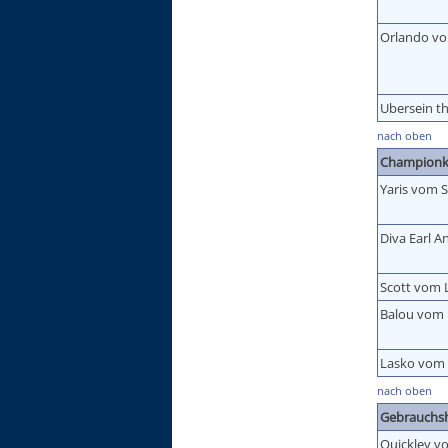
Orlando von
Ubersein th
nach oben
Championk
Yaris vom 
Diva Earl A
Scott vom
Balou vom 
Lasko vom 
nach oben
Gebrauchs
Quickley 