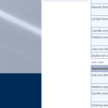
Navaro Ear
Lili Earl An
Camillo vo
Padma vom
Ives von W
Giulia von 
nach oben
Zwischenkl
Kid von der
Medina aus
Gorilla vo
Cherniy Ku