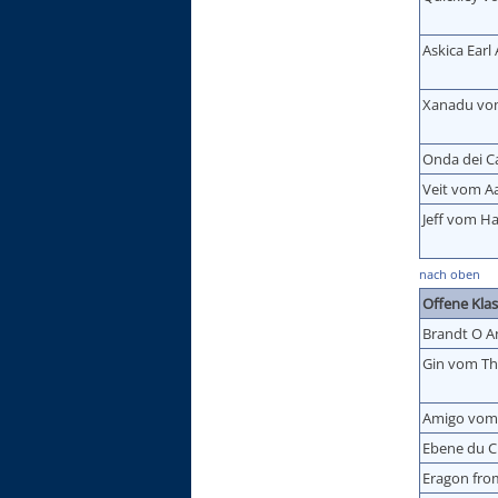
Askica Earl
Xanadu vo
Onda dei Ca
Veit vom Aa
Jeff vom H
nach oben
Offene Kla
Brandt O A
Gin vom T
Amigo vom
Ebene du 
Eragon fro