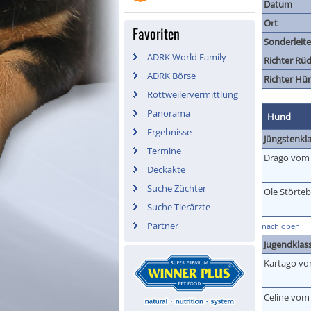
Datum
Ort
Favoriten
Sonderleite
ADRK World Family
Richter Rüd
ADRK Börse
Richter Hü
Rottweilervermittlung
Panorama
Hund
Ergebnisse
Jüngstenkl
Termine
Drago vom
Deckakte
Suche Züchter
Ole Störte
Suche Tierärzte
Partner
nach oben
Jugendklas
Kartago vo
Celine vom