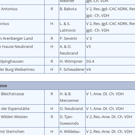
Meixner
Jgd.-Ch. VDH
l Antonius
R
B. Bakota
V 2, Res.-Jgd.-CAC ADRK, Re
Jgd.- Ch. VDH
tonius
H
L. & S.
V 2, Res.-Jgd.-CAC ADRK, Re
Latinovic
Jgd.- Ch. VDH
m Arenberger Land
R
P. Severin
V 3
 Hause Neubrand
H
A. & O.
V3
Neubrand
ölpinghausen
R
H. Wömpner
SG 4
der Burg Weibertreu
H
F. Schwaderer
V4
asse
 Bleichstrasse
R
H. & B.
V 1, Anw. Dt. Ch. VDH
Menzemer
 der Espenstätte
H
O. Neubrand
V 1, Anw. Dt. Ch. VDH
m Wilden Westen
R
D. Tjan-
V 2, Res.-Anw. Dt. Ch. VDH
Soewondo
mir Sternchen
H
A. Wildelau-
V 2, Res.-Anw. Dt. Ch. VDH