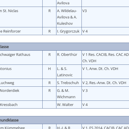
Avilova
 St. Niclas
R
A. Wildelau-
V3
Avilova & A.
Kuleshov
e Reinforcer
R
I. Grygorczuk
V 4
lasse
Schwaiger Rathaus
R
R. Oberthür
V 1 Res. CACIB, Res. CAC A
Ch. VDH
ntonius
H
L. & S.
V 1, Anw. Dt. Ch. VDH
Latinovic
 Luchweg
R
S. Trebschuh
V 2, Res.-Anw. Dt. Ch. VDH
Norderdiek
R
G. & M.
V 3
Wichmann
Kressbach
W. Walter
V 4
hundklasse
vom Kümmelsee
R
H.-J. & R.
V 1, ES 2014, CACIB, CAC A