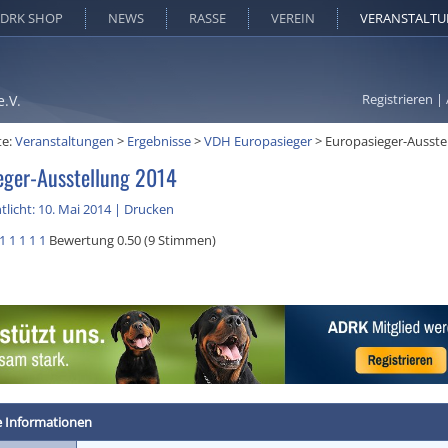
DRK SHOP
NEWS
RASSE
VEREIN
VERANSTALT
Registrieren
|
e.V.
te:
Veranstaltungen
>
Ergebnisse
>
VDH Europasieger
>
Europasieger-Ausste
eger-Ausstellung 2014
tlicht: 10. Mai 2014
|
Drucken
1
1
1
1
1
Bewertung 0.50 (9 Stimmen)
e Informationen