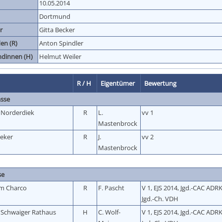
10.05.2014
Dortmund
r
Gitta Becker
en (R)
Anton Spindler
ndinnen (H)
Helmut Weiler
R / H
Eigentümer
Bewertung
asse
 Norderdiek
R
L.
vv 1
Mastenbrock
beker
R
J.
vv 2
Mastenbrock
se
m Charco
R
F. Pascht
V 1, EJS 2014, Jgd.-CAC ADRK
Jgd.-Ch. VDH
 Schwaiger Rathaus
H
C. Wolf-
V 1, EJS 2014, Jgd.-CAC ADRK