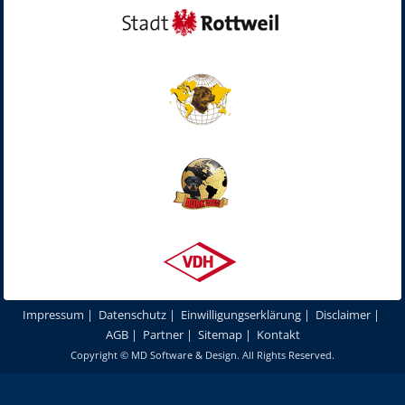
Impressum
|
Datenschutz
|
Einwilligungserklärung
|
Disclaimer
|
AGB
|
Partner
|
Sitemap
|
Kontakt
Copyright ©
MD Software & Design
. All Rights Reserved.