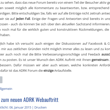
s zu sehen, dass das neue Forum bereits von einem Teil der Besucher aktiv ge
hen soweit möglich alle Kommentare zu beantworten, bzw. entsprechend 
rdigen. Bitte entschuldigen Sie, falls wir auf alle Einträge nicht zeitnah antw
wir sie auf
jeden Fall
. Einige der Fragen und Antworten sind bereits in uns
ossen - auch da können Sie sich über den aktuellen Sachstand informieren.
noch mal für die wirklich guten und konstruktiven Rückmeldungen, die w
haben.
lich habe ich versucht auch einigen der Diskussionen auf Facebook & Co
es mir aus zeitlichen Gründen nicht möglich immer alles zu lesen und zu k
ier auch noch mal die Bitte Verbesserungsvorschläge und Feedack
aussch
zu posten. Es ist unser Wunsch den ADRK Auftritt mit Ihnen
gemeinsam
bessern. Dafür müssen wir aber auch wissen, welche konkreten Anford
dafür ist das ADRK Forum die
einzige
Anlaufstelle.
llgemein
 zum neuen ADRK Webauftritt
tlicht: 06. Januar 2015
|
Drucken