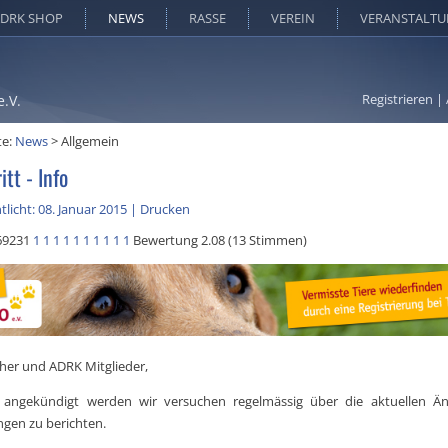
DRK SHOP
NEWS
RASSE
VEREIN
VERANSTALT
Registrieren
|
e.V.
te:
News
>
Allgemein
tt - Info
tlicht: 08. Januar 2015
|
Drucken
69231
1
1
1
1
1
1
1
1
1
1
Bewertung 2.08 (13 Stimmen)
her und ADRK Mitglieder,
s angekündigt werden wir versuchen regelmässig über die aktuellen Ä
gen zu berichten.