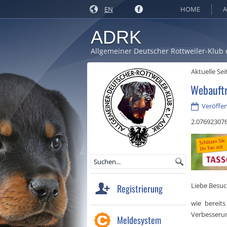
EN
HOME
A
ADRK
Allgemeiner Deutscher Rottweiler-Klub 
Aktuelle Sei
Webauftri
Veröffen
2.07692307
Liebe Besuc
Registrierung
wie bereit
Verbesserun
Meldesystem