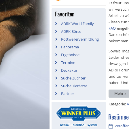
Es freut un
wir versuc
Favoriten
Arbeit zu wü
- lesen tun 
ADRK World Family
FAQ
eingefl
ADRK Börse
Dankeschön 
Rottweilervermittlung
bekommen 
Panorama
Soweit mög
Ergebnisse
Leider ist 
Termine
deswegen h
ADRK Forum 
Deckakte
und zu ver
Suche Züchter
haben. Und 
Suche Tierärzte
Mehr »
Partner
Kategorie:
A
Resümee
Veröffen