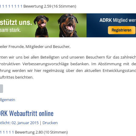
1
1
1
1
1
1
1
1
Bewertung 2.59 (16 Stimmen)
eiler Freunde, Mitglieder und Besucher,
ten wir uns bei allen Beteiligten und unseren Besuchern für das zahlrei
nstruktiven Verbesserungsvorschläge bedanken. Im Abstimmung mit de
ührung werden wir hier regelmässig über den aktuellen Entwicklungsstan
trittes berichten.
llgemein
RK Webauftritt online
tlicht: 02. Januar 2015
|
Drucken
1
1
1
1
1
Bewertung 2.80 (10 Stimmen)