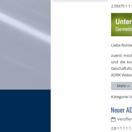
2.59375
1
1
Liebe Rottw
zuerst möch
und die ko
Geschäftsf
ADRK Webauf
Mehr »
Kategorie:
A
Neuer AD
Veröffen
2.8
1
1
1
1
1