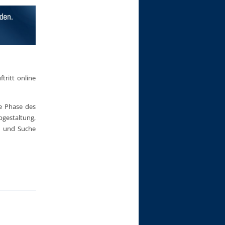
ritt online
te Phase des
gestaltung,
n und Suche