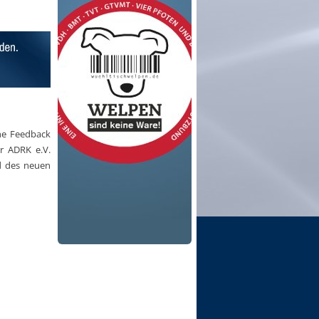
che Feedback
r ADRK e.V.
d des neuen