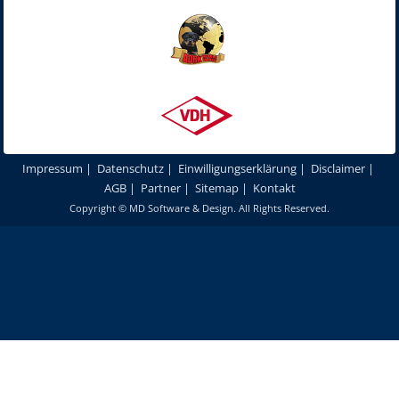
Impressum
|
Datenschutz
|
Einwilligungserklärung
|
Disclaimer
|
AGB
|
Partner
|
Sitemap
|
Kontakt
Copyright ©
MD Software & Design
. All Rights Reserved.
Um unsere Webseite für Sie optimal zu gestalten und fortlaufend
verbessern zu können, verwenden wir Cookies. Durch die weitere
Nutzung unserer Webseiten und Produkte stimmen Sie der Verwendung