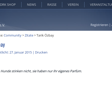
DRK SHOP
NEWS
RASSE
VEREIN
VERANSTALT
Registrieren
|
e.V.
te:
Community
>
Zitate
>
Tarik Özbay
bay
tlicht: 27. Januar 2015
|
Drucken
Hunde stinken nicht, sie haben nur ihr eigenes Parfüm.