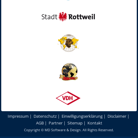
Impressum
|
Datenschutz
|
Einwilligungserklärung
|
Disclaimer
|
AGB
|
Partner
|
Sitemap
|
Kontakt
Copyright ©
MD Software & Design
. All Rights Reserved.