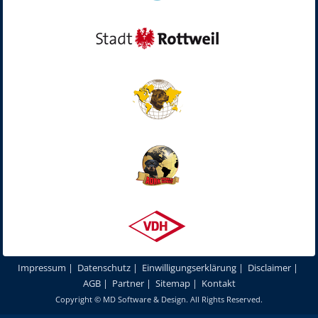
Impressum
|
Datenschutz
|
Einwilligungserklärung
|
Disclaimer
|
AGB
|
Partner
|
Sitemap
|
Kontakt
Copyright ©
MD Software & Design
. All Rights Reserved.