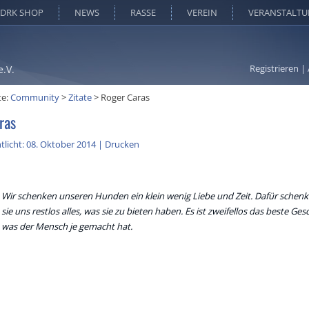
DRK SHOP
NEWS
RASSE
VEREIN
VERANSTALT
Registrieren
|
e.V.
te:
Community
>
Zitate
>
Roger Caras
ras
tlicht: 08. Oktober 2014
|
Drucken
Wir schenken unseren Hunden ein klein wenig Liebe und Zeit. Dafür schen
sie uns restlos alles, was sie zu bieten haben. Es ist zweifellos das beste Ges
was der Mensch je gemacht hat.