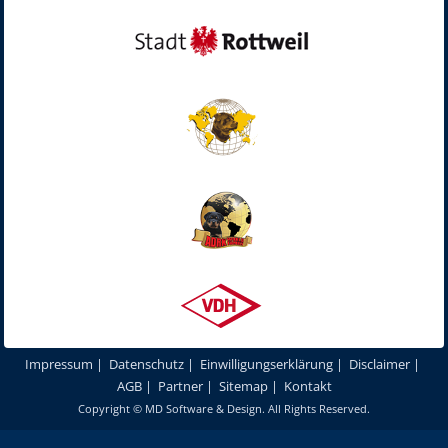
Impressum
|
Datenschutz
|
Einwilligungserklärung
|
Disclaimer
|
AGB
|
Partner
|
Sitemap
|
Kontakt
Copyright ©
MD Software & Design
. All Rights Reserved.