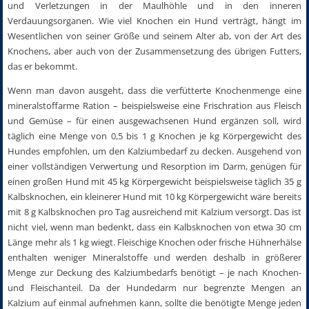
und Verletzungen in der Maulhöhle und in den inneren
Verdauungsorganen. Wie viel Knochen ein Hund verträgt, hängt im
Wesentlichen von seiner Größe und seinem Alter ab, von der Art des
Knochens, aber auch von der Zusammensetzung des übrigen Futters,
das er bekommt.
Wenn man davon ausgeht, dass die verfütterte Knochenmenge eine
mineralstoffarme Ration – beispielsweise eine Frischration aus Fleisch
und Gemüse – für einen ausgewachsenen Hund ergänzen soll, wird
täglich eine Menge von 0,5 bis 1 g Knochen je kg Körpergewicht des
Hundes empfohlen, um den Kalziumbedarf zu decken. Ausgehend von
einer vollständigen Verwertung und Resorption im Darm, genügen für
einen großen Hund mit 45 kg Körpergewicht beispielsweise täglich 35 g
Kalbsknochen, ein kleinerer Hund mit 10 kg Körpergewicht wäre bereits
mit 8 g Kalbsknochen pro Tag ausreichend mit Kalzium versorgt. Das ist
nicht viel, wenn man bedenkt, dass ein Kalbsknochen von etwa 30 cm
Länge mehr als 1 kg wiegt. Fleischige Knochen oder frische Hühnerhälse
enthalten weniger Mineralstoffe und werden deshalb in größerer
Menge zur Deckung des Kalziumbedarfs benötigt – je nach Knochen-
und Fleischanteil. Da der Hundedarm nur begrenzte Mengen an
Kalzium auf einmal aufnehmen kann, sollte die benötigte Menge jeden