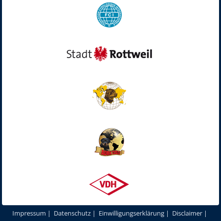
Impressum
|
Datenschutz
|
Einwilligungserklärung
|
Disclaimer
|