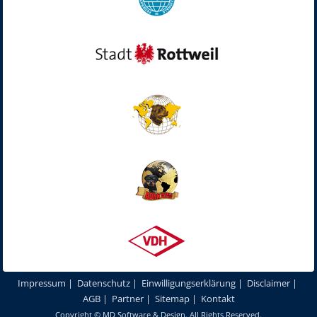
Impressum
|
Datenschutz
|
Einwilligungserklärung
|
Disclaimer
|
AGB
|
Partner
|
Sitemap
|
Kontakt
Copyright ©
MD Software & Design
. All Rights Reserved.