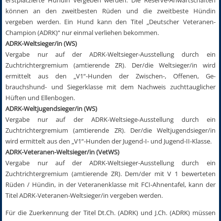
erstplatzierte Hündin vergeben werden. Die Reserve-Anwartschaften
können an den zweitbesten Rüden und die zweitbeste Hündin
vergeben werden. Ein Hund kann den Titel „Deutscher Veteranen-
Champion (ADRK)“ nur einmal verliehen bekommen.
ADRK-Weltsieger/in (WS)
Vergabe nur auf der ADRK-Weltsieger-Ausstellung durch ein
Zuchtrichtergremium (amtierende ZR). Der/die Weltsieger/in wird
ermittelt aus den „V1“-Hunden der Zwischen-, Offenen, Ge­
brauchshund- und Siegerklasse mit dem Nachweis zuchttauglicher
Hüften und Ellenbogen.
ADRK-Weltjugendsieger/in (WS)
Vergabe nur auf der ADRK-Weltsiege-Ausstellung durch ein
Zuchtrichtergremium (amtierende ZR). Der/die Weltjugendsieger/in
wird ermittelt aus den „V1“-Hunden der Jugend-I- und Jugend-II-Klasse.
ADRK-Veteranen-Weltsieger/in (VetWS)
Vergabe nur auf der ADRK-Weltsieger-Ausstellung durch ein
Zuchtrichtergremium (amtierende ZR). Dem/der mit V 1 bewerteten
Rüden / Hündin, in der Veteranenklasse mit FCI-Ahnentafel, kann der
Titel ADRK-Veteranen-Weltsieger/in vergeben werden.
Für die Zuerkennung der Titel Dt.Ch. (ADRK) und J.Ch. (ADRK) müssen