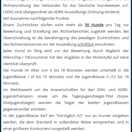
Richterordnung des Verbandes für das Deutsche Hundewesen e.V.
(VDH) sind übergeordnet als ADRK-Ausstellungs-Ordnung bindend.
Mit Ausnahme nachfolgender Punkte:
Einem Zuchtrichter dürfen nicht mehr als
50 Hunde
pro Tag zur
Bewertung und Erstellung des Richterberichtes zugeteilt werden. Bei
Überschreitung ist die Genehmigung des jeweiligen Zuchtrichters und
des Richterobmannes vor der Ausstellung
schriftlich
einzuholen.
Jeder Hund im Ring wird vor der Bewertung durch Abgleich der
Mikrochip-/ Tätonummer mit den Angaben in der Ahnentafel auf seine
Identität überprüft.
Die Hunde im Alter von 9 bis 18 Monaten werden unterteilt in die
Jugendklasse I (9 bis 15 Monate) und die Jugendklasse II (12 bis 18
Monate).
Im Wettbewerb um die Anwartschaften für den VDH- und ADRK-
Jugendchampion sowie um die Tagesjugendsieger-Titel (bspw.
Klubjugendsieger) werden die Sieger der beiden Jugendklassen
gegeneinander antreten.
In der Jugendklasse darf ein "Vorzüglich (V)" nur an Hunde vergeben
werden, die dem Standard in vollendeter Weise entsprechen und in
einer größeren Konkurrenz vorgestellt werden.