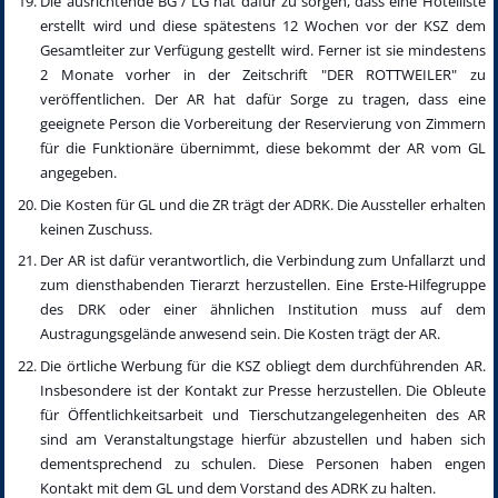
Die ausrichtende BG / LG hat dafür zu sorgen, dass eine Hotelliste
erstellt wird und diese spätestens 12 Wochen vor der KSZ dem
Gesamtleiter zur Verfügung gestellt wird. Ferner ist sie mindestens
2 Monate vorher in der Zeitschrift "DER ROTTWEILER" zu
veröffentlichen. Der AR hat dafür Sorge zu tragen, dass eine
geeignete Person die Vorbereitung der Reservierung von Zimmern
für die Funktionäre übernimmt, diese bekommt der AR vom GL
angegeben.
Die Kosten für GL und die ZR trägt der ADRK. Die Aussteller erhalten
keinen Zuschuss.
Der AR ist dafür verantwortlich, die Verbindung zum Unfallarzt und
zum diensthabenden Tierarzt herzustellen. Eine Erste-Hilfegruppe
des DRK oder einer ähnlichen Institution muss auf dem
Austragungsgelände anwesend sein. Die Kosten trägt der AR.
Die örtliche Werbung für die KSZ obliegt dem durchführenden AR.
Insbesondere ist der Kontakt zur Presse herzustellen. Die Obleute
für Öffentlichkeitsarbeit und Tierschutzangelegenheiten des AR
sind am Veranstaltungstage hierfür abzustellen und haben sich
dementsprechend zu schulen. Diese Personen haben engen
Kontakt mit dem GL und dem Vorstand des ADRK zu halten.