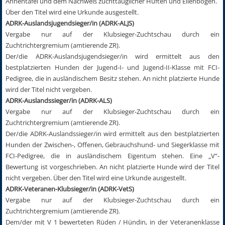
Ahnentafel und dem Nachweis zuchttauglicher Hüften und Ellenbogen.
Über den Titel wird eine Urkunde ausgestellt.
ADRK-Auslandsjugendsieger/in (ADRK-ALJS)
Vergabe nur auf der Klubsieger-Zuchtschau durch ein
Zuchtrichtergremium (amtierende ZR).
Der/die ADRK-Auslandsjugendsieger/in wird ermittelt aus den
bestplatzierten Hunden der Jugend-I- und Jugend-II-Klasse mit FCI-
Pedigree, die in ausländischem Besitz stehen. An nicht platzierte Hunde
wird der Titel nicht vergeben.
ADRK-Auslandssieger/in (ADRK-ALS)
Vergabe nur auf der Klubsieger-Zuchtschau durch ein
Zuchtrichtergremium (amtierende ZR).
Der/die ADRK-Auslandssieger/in wird ermittelt aus den bestplatzierten
Hunden der Zwischen-, Offenen, Gebrauchshund- und Siegerklasse mit
FCI-Pedigree, die in ausländischem Eigentum stehen. Eine „V“-
Bewertung ist vorgeschrieben. An nicht platzierte Hunde wird der Titel
nicht vergeben. Über den Titel wird eine Urkunde ausgestellt.
ADRK-Veteranen-Klubsieger/in (ADRK-VetS)
Vergabe nur auf der Klubsieger-Zuchtschau durch ein
Zuchtrichtergremium (amtierende ZR).
Dem/der mit V 1 bewerteten Rüden / Hündin, in der Veteranenklasse