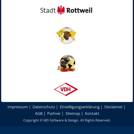
Impressum
|
Datenschutz
|
Einwilligungserklärung
|
Disclaimer
|
AGB
|
Partner
|
Sitemap
|
Kontakt
Copyright ©
MD Software & Design
. All Rights Reserved.