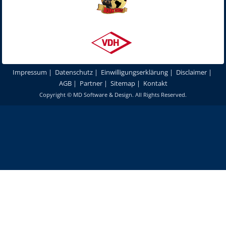
Impressum
|
Datenschutz
|
Einwilligungserklärung
|
Disclaimer
|
AGB
|
Partner
|
Sitemap
|
Kontakt
Copyright ©
MD Software & Design
. All Rights Reserved.
Um unsere Webseite für Sie optimal zu gestalten und fortlaufend
verbessern zu können, verwenden wir Cookies. Durch die weitere
Nutzung unserer Webseiten und Produkte stimmen Sie der Verwendung
von Cookies zu.
Mehr erfahren
Akzeptieren