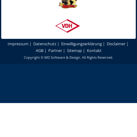
Impressum
|
Datenschutz
|
Einwilligungserklärung
|
Disclaimer
|
AGB
|
Partner
|
Sitemap
|
Kontakt
Copyright ©
MD Software & Design
. All Rights Reserved.
Um unsere Webseite für Sie optimal zu gestalten und fortlaufend
verbessern zu können, verwenden wir Cookies. Durch die weitere
Nutzung unserer Webseiten und Produkte stimmen Sie der Verwendung
von Cookies zu.
Mehr erfahren
Akzeptieren