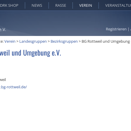
DRK SHOP
NEWS
RASSE
VEREIN
VERANSTALT
Registrieren
|
e.V.
te:
Verein
>
Landesgruppen
>
Bezirksgruppen
>
BG Rottweil und Umgebung 
weil und Umgebung e.V.
weil
bg-rottweil.de/