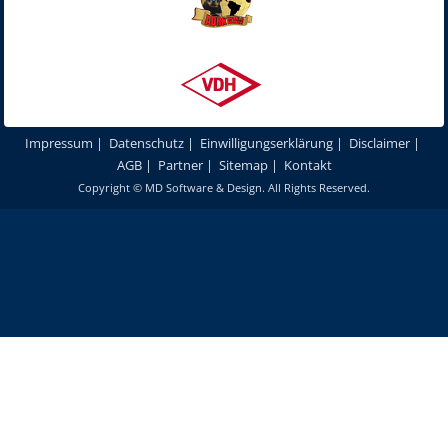
Impressum
|
Datenschutz
|
Einwilligungserklärung
|
Disclaimer
|
AGB
|
Partner
|
Sitemap
|
Kontakt
Copyright ©
MD Software & Design
. All Rights Reserved.
Um unsere Webseite für Sie optimal zu gestalten und fortlaufend
verbessern zu können, verwenden wir Cookies. Durch die weitere
Nutzung unserer Webseiten und Produkte stimmen Sie der Verwendung
von Cookies zu.
Mehr erfahren
Akzeptieren