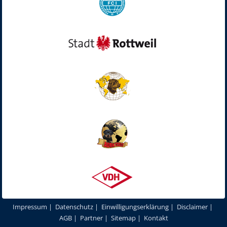
Impressum
|
Datenschutz
|
Einwilligungserklärung
|
Disclaimer
|
AGB
|
Partner
|
Sitemap
|
Kontakt