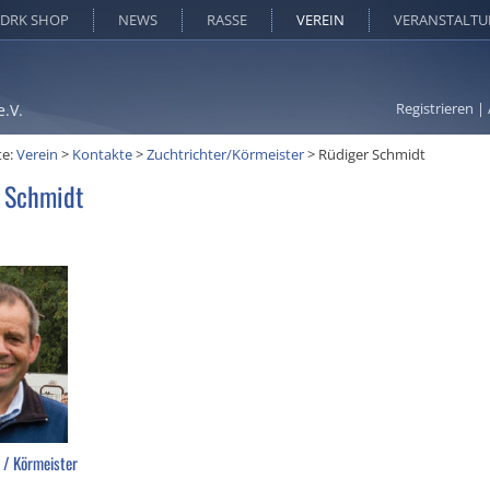
DRK SHOP
NEWS
RASSE
VEREIN
VERANSTALT
Registrieren
|
e.V.
te:
Verein
>
Kontakte
>
Zuchtrichter/Körmeister
>
Rüdiger Schmidt
 Schmidt
 / Körmeister