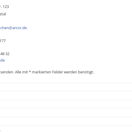
r. 123
ztal
chen@arcor.de
177
 48 32
.de
 senden. Alle mit * markierten Felder werden benötigt.
*