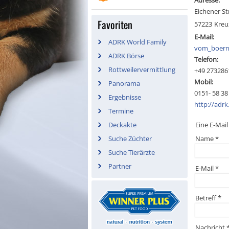
Adresse:
Eichener St
Favoriten
57223
Kreu
E-Mail:
ADRK World Family
vom_boern
ADRK Börse
Telefon:
Rottweilervermittlung
+49 273286
Mobil:
Panorama
0151- 58 38
Ergebnisse
http://adrk
Termine
Deckakte
Eine E-Mail
Name
*
Suche Züchter
Suche Tierärzte
Partner
E-Mail
*
Betreff
*
Nachricht