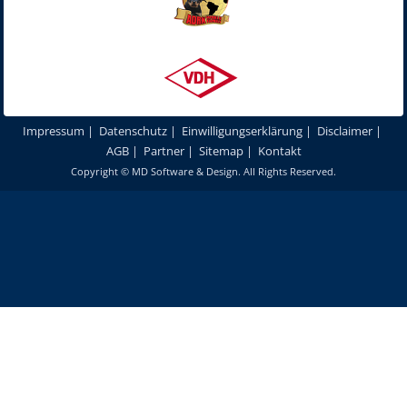
Impressum
|
Datenschutz
|
Einwilligungserklärung
|
Disclaimer
|
AGB
|
Partner
|
Sitemap
|
Kontakt
Copyright ©
MD Software & Design
. All Rights Reserved.
Um unsere Webseite für Sie optimal zu gestalten und fortlaufend
verbessern zu können, verwenden wir Cookies. Durch die weitere
Nutzung unserer Webseiten und Produkte stimmen Sie der Verwendung
von Cookies zu.
Mehr erfahren
Akzeptieren