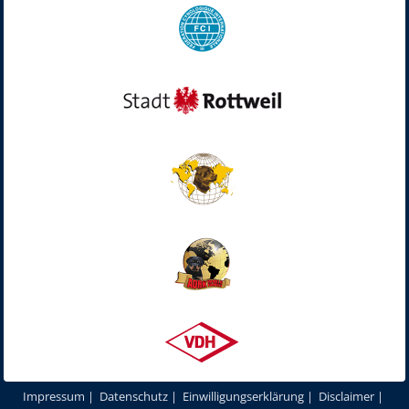
Impressum
|
Datenschutz
|
Einwilligungserklärung
|
Disclaimer
|