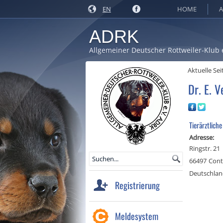
EN
HOME
A
ADRK
Allgemeiner Deutscher Rottweiler-Klub 
Aktuelle Sei
Dr. E. V
Tierärztliche
Adresse:
Ringstr. 21
66497
Cont
Deutschla
Registrierung
Meldesystem