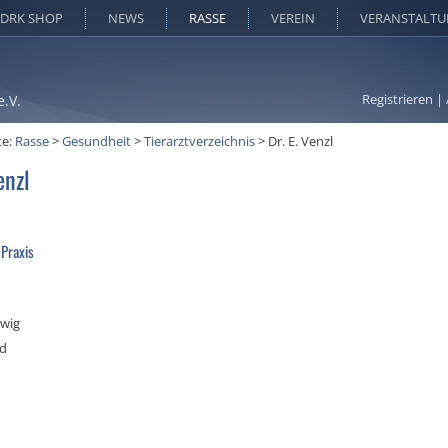
DRK SHOP
NEWS
RASSE
VEREIN
VERANSTALT
Registrieren
|
e.V.
te:
Rasse
>
Gesundheit
>
Tierarztverzeichnis
>
Dr. E. Venzl
enzl
 Praxis
wig
nd