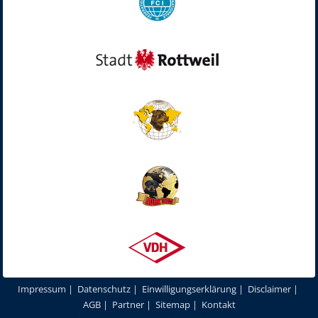
Impressum
|
Datenschutz
|
Einwilligungserklärung
|
Disclaimer
|
AGB
|
Partner
|
Sitemap
|
Kontakt