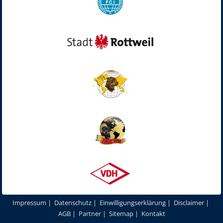
Impressum
|
Datenschutz
|
Einwilligungserklärung
|
Disclaimer
|
AGB
|
Partner
|
Sitemap
|
Kontakt