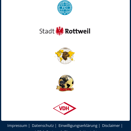
Impressum
|
Datenschutz
|
Einwilligungserklärung
|
Disclaimer
|