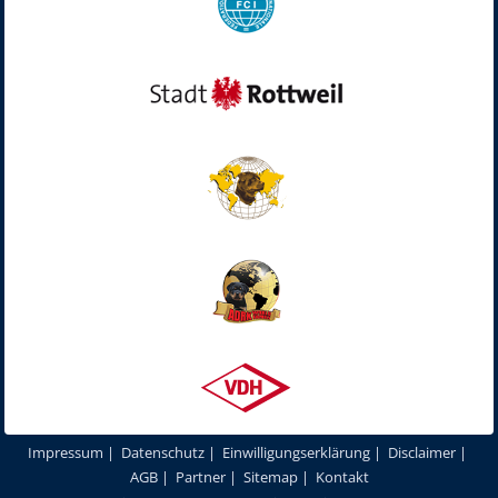
Impressum
|
Datenschutz
|
Einwilligungserklärung
|
Disclaimer
|
AGB
|
Partner
|
Sitemap
|
Kontakt