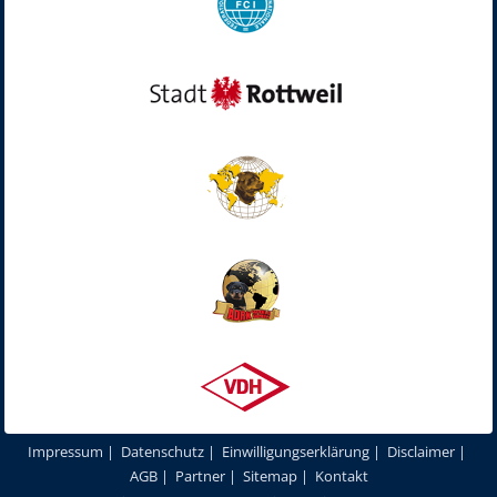
Impressum
|
Datenschutz
|
Einwilligungserklärung
|
Disclaimer
|
AGB
|
Partner
|
Sitemap
|
Kontakt