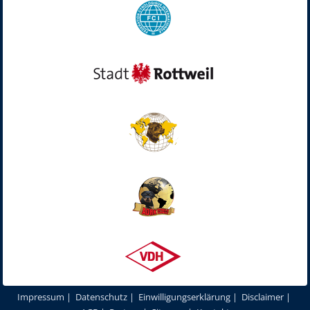
Impressum
|
Datenschutz
|
Einwilligungserklärung
|
Disclaimer
|