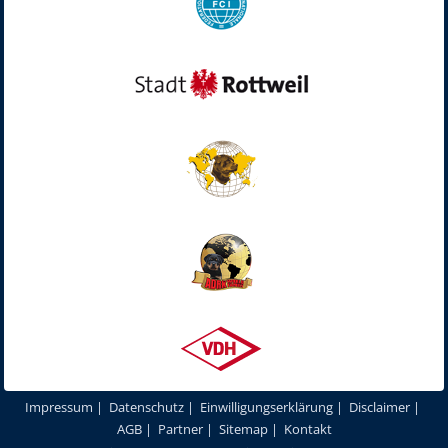
Impressum
|
Datenschutz
|
Einwilligungserklärung
|
Disclaimer
|
AGB
|
Partner
|
Sitemap
|
Kontakt