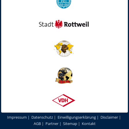
Impressum
|
Datenschutz
|
Einwilligungserklärung
|
Disclaimer
|
AGB
|
Partner
|
Sitemap
|
Kontakt