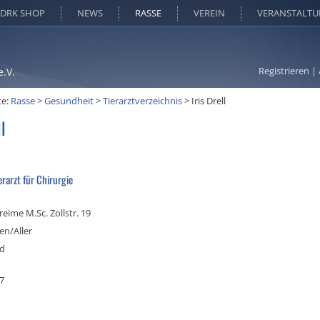
DRK SHOP
NEWS
RASSE
VEREIN
VERANSTALT
Registrieren
|
e.V.
te:
Rasse
>
Gesundheit
>
Tierarztverzeichnis
>
Iris Drell
ll
erarzt für Chirurgie
reime M.Sc. Zollstr. 19
en/Aller
nd
7