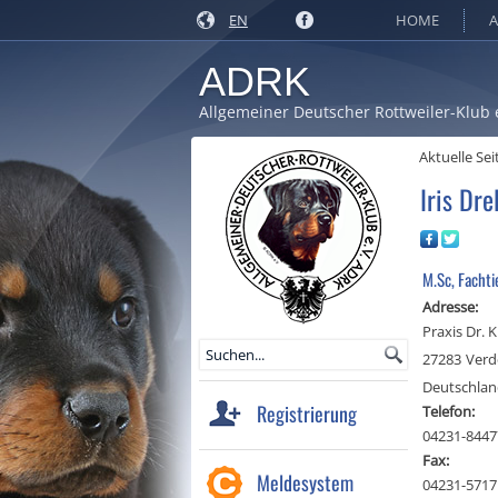
EN
HOME
A
ADRK
Allgemeiner Deutscher Rottweiler-Klub 
Aktuelle Sei
Iris Dre
M.Sc, Fachti
Adresse:
Praxis Dr. K
27283
Verd
Deutschla
Registrierung
Telefon:
04231-8447
Fax:
Meldesystem
04231-5717