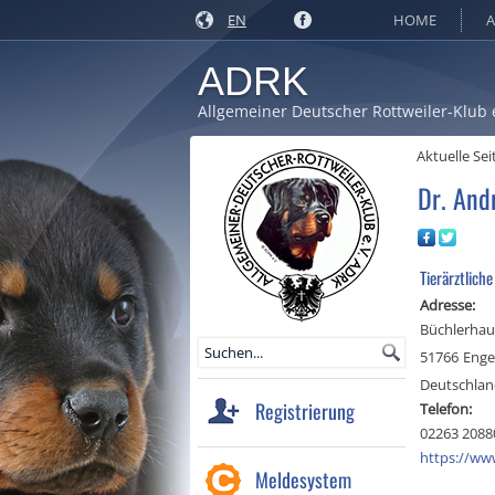
EN
HOME
A
ADRK
Allgemeiner Deutscher Rottweiler-Klub 
Aktuelle Sei
Dr. And
Tierärztliche
Adresse:
Büchlerhau
51766
Enge
Deutschla
Registrierung
Telefon:
02263 2088
https://www
Meldesystem