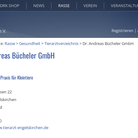
DRK SHOP
NEWS
RASSE
VEREIN
VERANSTALT
Registrieren
|
e.V.
te:
Rasse
>
Gesundheit
>
Tierarztverzeichnis
>
Dr. Andreas Bücheler GmbH
reas Bücheler GmbH
 Praxis für Kleintiere
sen 22
lskirchen
nd
0
.tierarzt-engelskirchen.de