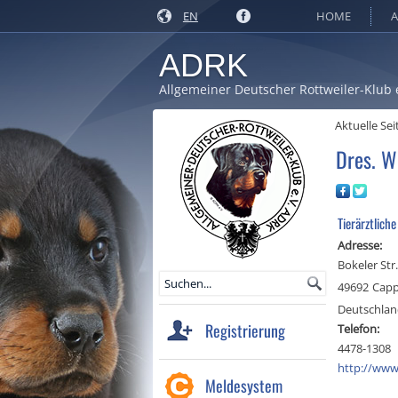
EN
HOME
A
ADRK
Allgemeiner Deutscher Rottweiler-Klub 
Aktuelle Sei
Dres. W
Tierärztliche
Adresse:
Bokeler Str.
49692
Capp
Deutschla
Registrierung
Telefon:
4478-1308
http://www.
Meldesystem