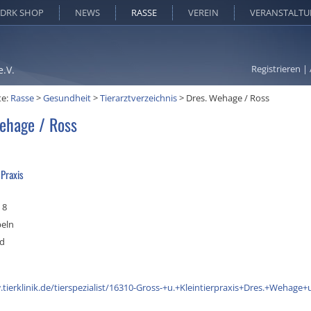
DRK SHOP
NEWS
RASSE
VEREIN
VERANSTALT
Registrieren
|
e.V.
te:
Rasse
>
Gesundheit
>
Tierarztverzeichnis
>
Dres. Wehage / Ross
ehage / Ross
 Praxis
 8
eln
nd
tierklinik.de/tierspezialist/16310-Gross-+u.+Kleintierpraxis+Dres.+Wehage