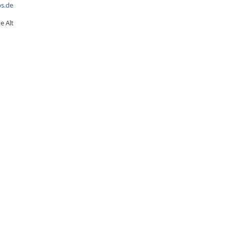
bs.de
e Alt