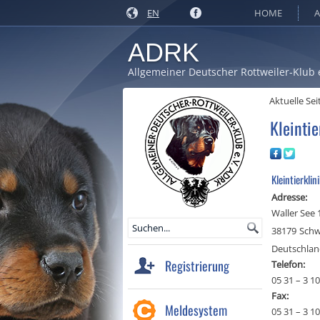
EN
HOME
A
ADRK
Allgemeiner Deutscher Rottweiler-Klub 
Aktuelle Sei
Kleinti
Kleintierklin
Adresse:
Waller See 
38179
Schw
Deutschla
Registrierung
Telefon:
05 31 – 3 10
Fax:
Meldesystem
05 31 – 3 10