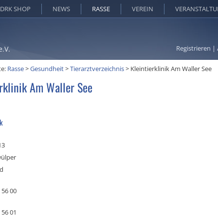
DRK SHOP
NEWS
RASSE
VEREIN
VERANSTALT
Registrieren
|
e.V.
te:
Rasse
>
Gesundheit
>
Tierarztverzeichnis
>
Kleintierklinik Am Waller See
erklinik Am Waller See
ik
13
ülper
nd
 56 00
 56 01