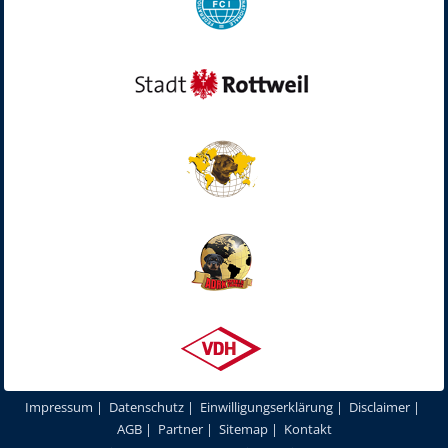
Impressum
|
Datenschutz
|
Einwilligungserklärung
|
Disclaimer
|
AGB
|
Partner
|
Sitemap
|
Kontakt