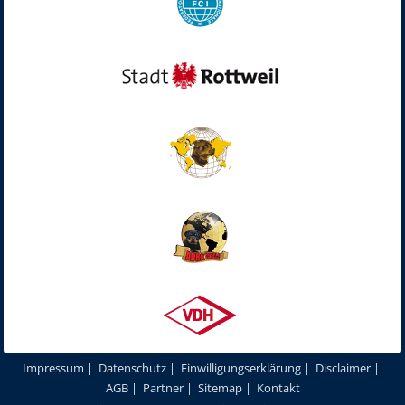
Impressum
|
Datenschutz
|
Einwilligungserklärung
|
Disclaimer
|
AGB
|
Partner
|
Sitemap
|
Kontakt