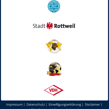
Impressum
|
Datenschutz
|
Einwilligungserklärung
|
Disclaimer
|