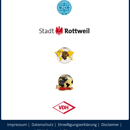
Impressum
|
Datenschutz
|
Einwilligungserklärung
|
Disclaimer
|