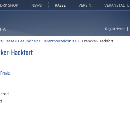
DRK SHOP
NEWS
RASSE
VEREIN
VERANSTALT
Registrieren
|
e.V.
te:
Rasse
>
Gesundheit
>
Tierarztverzeichnis
>
U. Frencker-Hackfort
cker-Hackfort
 Praxis
2
nerod
nd