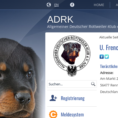
EN
HOME
A
ADRK
Allgemeiner Deutscher Rottweiler-Klub 
Aktuelle Sei
U. Fren
Tierärztliche
Adresse:
Am Markt 
56477
Ren
Deutschla
Registrierung
Meldesystem