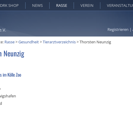
DRK SHOP
NEWS
RASSE
VEREIN
VERANSTALT
Registrieren
|
e.V.
te:
Rasse
>
Gesundheit
>
Tierarztverzeichnis
>
Thorsten Neunzig
n Neunzig
s im Kölle Zoo
b
igshafen
nd