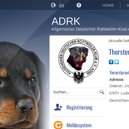
EN
HOME
A
ADRK
Allgemeiner Deutscher Rottweiler-Klub 
Aktuelle Sei
Thorste
Tierarztpraxi
Adresse:
Oderstr. 3 
67071
Ludw
Deutschla
Registrierung
Meldesystem