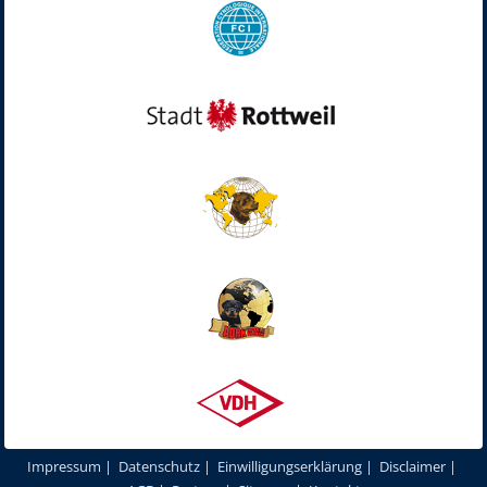
Impressum
|
Datenschutz
|
Einwilligungserklärung
|
Disclaimer
|