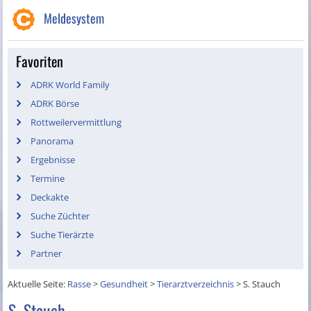
Meldesystem
Favoriten
ADRK World Family
ADRK Börse
Rottweilervermittlung
Panorama
Ergebnisse
Termine
Deckakte
Suche Züchter
Suche Tierärzte
Partner
Aktuelle Seite:
Rasse
>
Gesundheit
>
Tierarztverzeichnis
>
S. Stauch
S. Stauch