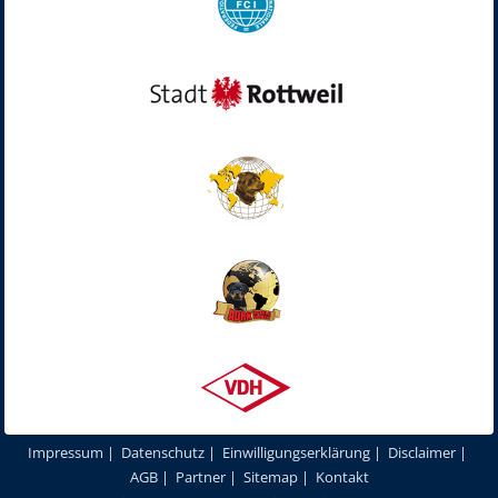
Impressum
|
Datenschutz
|
Einwilligungserklärung
|
Disclaimer
|
AGB
|
Partner
|
Sitemap
|
Kontakt