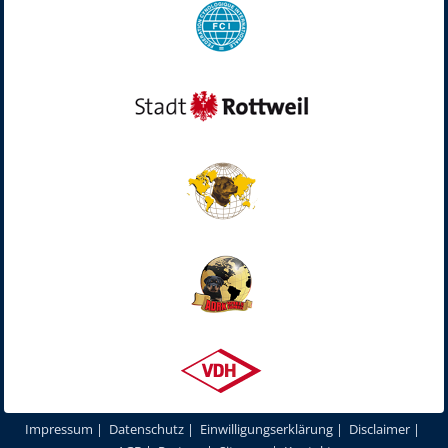
Impressum
|
Datenschutz
|
Einwilligungserklärung
|
Disclaimer
|