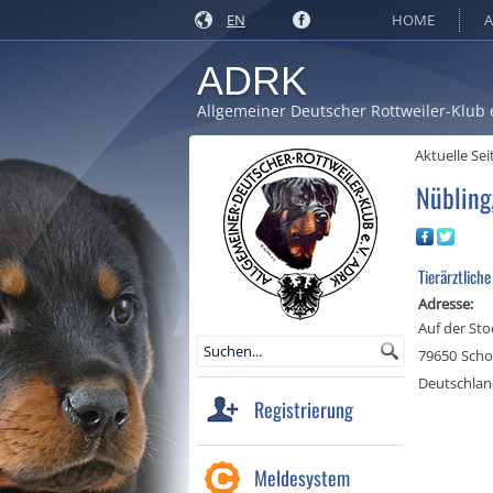
EN
HOME
A
ADRK
Allgemeiner Deutscher Rottweiler-Klub 
Aktuelle Sei
Nübling
Tierärztliche
Adresse:
Auf der St
79650
Scho
Deutschla
Registrierung
Meldesystem