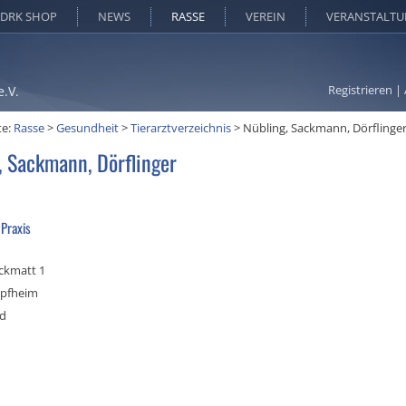
DRK SHOP
NEWS
RASSE
VEREIN
VERANSTALT
Registrieren
|
e.V.
te:
Rasse
>
Gesundheit
>
Tierarztverzeichnis
>
Nübling, Sackmann, Dörflinge
, Sackmann, Dörflinger
 Praxis
ockmatt 1
pfheim
nd