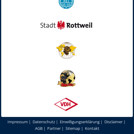
Impressum
|
Datenschutz
|
Einwilligungserklärung
|
Disclaimer
|
AGB
|
Partner
|
Sitemap
|
Kontakt